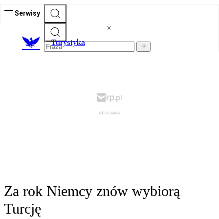
Serwisy
T
urystyka
Za rok Niemcy znów wybiorą
Turcję