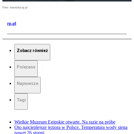
Foto: turystyka.rp.pl
rp.pl
Zobacz również
Polecane
Najnowsze
Tagi
Wielkie Muzeum Egipskie otwarte. Na razie na próbę
Oto najcieplejsze jeziora w Polsce. Temperatura wody sięga
nawet 26 stopni