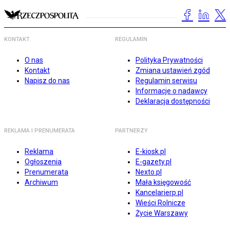
KONTAKT
REGULAMIN
O nas
Polityka Prywatności
Kontakt
Zmiana ustawień zgód
Napisz do nas
Regulamin serwisu
Informacje o nadawcy
Deklaracja dostępności
REKLAMA I PRENUMERATA
PARTNERZY
Reklama
E-kiosk.pl
Ogłoszenia
E-gazety.pl
Prenumerata
Nexto.pl
Archiwum
Mała księgowość
Kancelarierp.pl
Wieści Rolnicze
Życie Warszawy