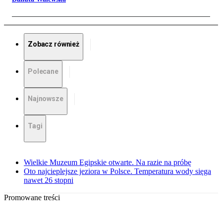
Zobacz również
Polecane
Najnowsze
Tagi
Wielkie Muzeum Egipskie otwarte. Na razie na próbę
Oto najcieplejsze jeziora w Polsce. Temperatura wody sięga
nawet 26 stopni
Promowane treści