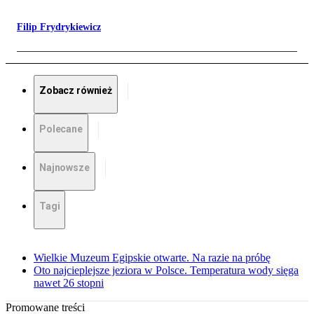
Filip Frydrykiewicz
Zobacz również
Polecane
Najnowsze
Tagi
Wielkie Muzeum Egipskie otwarte. Na razie na próbę
Oto najcieplejsze jeziora w Polsce. Temperatura wody sięga
nawet 26 stopni
Promowane treści