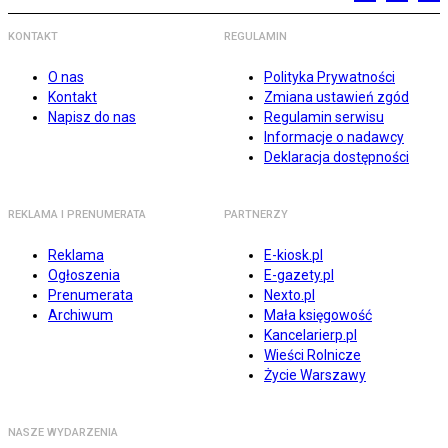
KONTAKT
REGULAMIN
O nas
Polityka Prywatności
Kontakt
Zmiana ustawień zgód
Napisz do nas
Regulamin serwisu
Informacje o nadawcy
Deklaracja dostępności
REKLAMA I PRENUMERATA
PARTNERZY
Reklama
E-kiosk.pl
Ogłoszenia
E-gazety.pl
Prenumerata
Nexto.pl
Archiwum
Mała księgowość
Kancelarierp.pl
Wieści Rolnicze
Życie Warszawy
NASZE WYDARZENIA