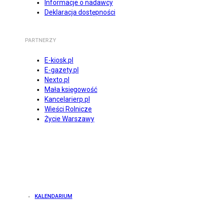
Informacje o nadawcy
Deklaracja dostępności
PARTNERZY
E-kiosk.pl
E-gazety.pl
Nexto.pl
Mała księgowość
Kancelarierp.pl
Wieści Rolnicze
Życie Warszawy
KALENDARIUM