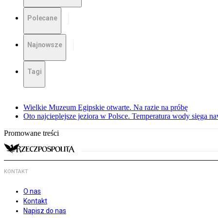
Polecane
Najnowsze
Tagi
Wielkie Muzeum Egipskie otwarte. Na razie na próbę
Oto najcieplejsze jeziora w Polsce. Temperatura wody sięga na
Promowane treści
KONTAKT
O nas
Kontakt
Napisz do nas