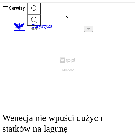
Serwisy
T
urystyka
Wenecja nie wpuści dużych
statków na lagunę