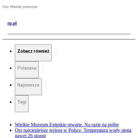
Foto: Materiały promocyjne
rp.pl
Zobacz również
Polecane
Najnowsze
Tagi
Wielkie Muzeum Egipskie otwarte. Na razie na próbę
Oto najcieplejsze jeziora w Polsce. Temperatura wody sięga
nawet 26 stopni