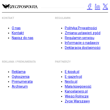
KONTAKT
REGULAMIN
O nas
Polityka Prywatności
Kontakt
Zmiana ustawień zgód
Napisz do nas
Regulamin serwisu
Informacje o nadawcy
Deklaracja dostępności
REKLAMA I PRENUMERATA
PARTNERZY
Reklama
E-kiosk.pl
Ogłoszenia
E-gazety.pl
Prenumerata
Nexto.pl
Archiwum
Mała księgowość
Kancelarierp.pl
Wieści Rolnicze
Życie Warszawy