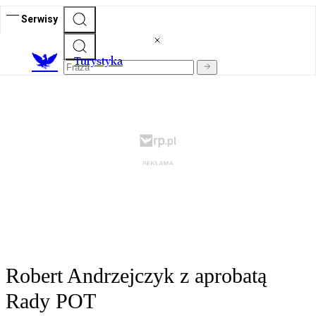
Serwisy
T
urystyka
Robert Andrzejczyk z aprobatą
Rady POT