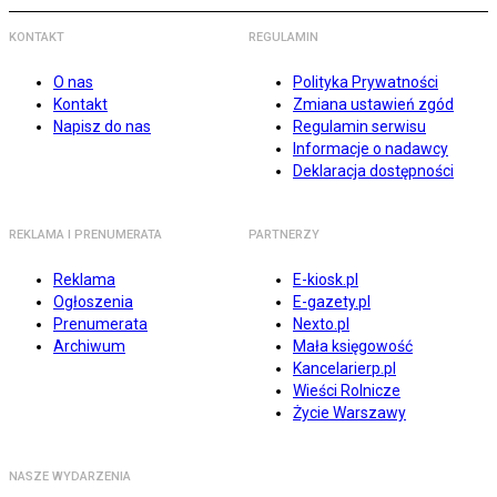
KONTAKT
REGULAMIN
O nas
Polityka Prywatności
Kontakt
Zmiana ustawień zgód
Napisz do nas
Regulamin serwisu
Informacje o nadawcy
Deklaracja dostępności
REKLAMA I PRENUMERATA
PARTNERZY
Reklama
E-kiosk.pl
Ogłoszenia
E-gazety.pl
Prenumerata
Nexto.pl
Archiwum
Mała księgowość
Kancelarierp.pl
Wieści Rolnicze
Życie Warszawy
NASZE WYDARZENIA