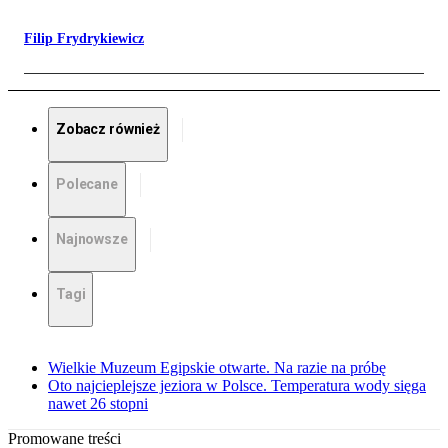
Filip Frydrykiewicz
Zobacz również
Polecane
Najnowsze
Tagi
Wielkie Muzeum Egipskie otwarte. Na razie na próbę
Oto najcieplejsze jeziora w Polsce. Temperatura wody sięga
nawet 26 stopni
Promowane treści