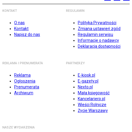
KONTAKT
REGULAMIN
O nas
Polityka Prywatności
Kontakt
Zmiana ustawień zgód
Napisz do nas
Regulamin serwisu
Informacje o nadawcy
Deklaracja dostępności
REKLAMA I PRENUMERATA
PARTNERZY
Reklama
E-kiosk.pl
Ogłoszenia
E-gazety.pl
Prenumerata
Nexto.pl
Archiwum
Mała księgowość
Kancelarierp.pl
Wieści Rolnicze
Życie Warszawy
NASZE WYDARZENIA