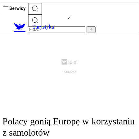
Serwisy
T
urystyka
Polacy gonią Europę w korzystaniu
z samolotów