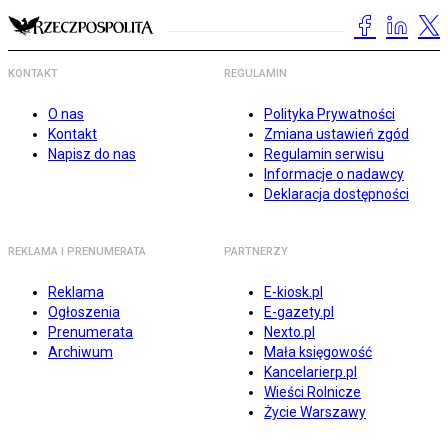
KONTAKT
REGULAMIN
O nas
Polityka Prywatności
Kontakt
Zmiana ustawień zgód
Napisz do nas
Regulamin serwisu
Informacje o nadawcy
Deklaracja dostępności
REKLAMA I PRENUMERATA
PARTNERZY
Reklama
E-kiosk.pl
Ogłoszenia
E-gazety.pl
Prenumerata
Nexto.pl
Archiwum
Mała księgowość
Kancelarierp.pl
Wieści Rolnicze
Życie Warszawy