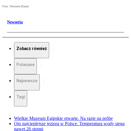
Foto: Newseria Biznes
Newseria
Zobacz również
Polecane
Najnowsze
Tagi
Wielkie Muzeum Egipskie otwarte. Na razie na próbę
Oto najcieplejsze jeziora w Polsce. Temperatura wody sięga
nawet 26 stopni