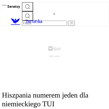
Serwisy
T
urystyka
Hiszpania numerem jeden dla
niemieckiego TUI