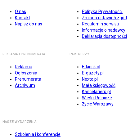
O nas
Polityka Prywatności
Kontakt
Zmiana ustawień zgód
Napisz do nas
Regulamin serwisu
Informacje o nadawcy
Deklaracja dostępności
REKLAMA I PRENUMERATA
PARTNERZY
Reklama
E-kiosk.pl
Ogłoszenia
E-gazety.pl
Prenumerata
Nexto.pl
Archiwum
Mała księgowość
Kancelarierp.pl
Wieści Rolnicze
Życie Warszawy
NASZE WYDARZENIA
Szkolenia i konferencje