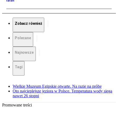
Zobacz również
Polecane
Najnowsze
Tagi
Wielkie Muzeum Egipskie otwarte. Na razie na próbę
Oto najcieplejsze jeziora w Polsce. Temperatura wody sięga
nawet 26 stopni
Promowane treści