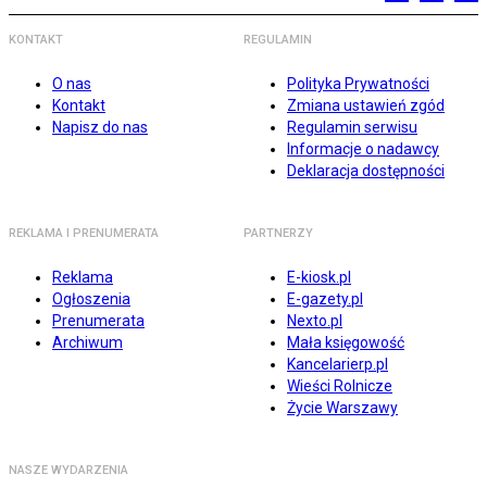
KONTAKT
REGULAMIN
O nas
Polityka Prywatności
Kontakt
Zmiana ustawień zgód
Napisz do nas
Regulamin serwisu
Informacje o nadawcy
Deklaracja dostępności
REKLAMA I PRENUMERATA
PARTNERZY
Reklama
E-kiosk.pl
Ogłoszenia
E-gazety.pl
Prenumerata
Nexto.pl
Archiwum
Mała księgowość
Kancelarierp.pl
Wieści Rolnicze
Życie Warszawy
NASZE WYDARZENIA