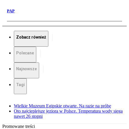
PAP
Zobacz również
Polecane
Najnowsze
Tagi
Wielkie Muzeum Egipskie otwarte. Na razie na próbę
Oto najcieplejsze jeziora w Polsce. Temperatura wody sięga
nawet 26 stopni
Promowane treści