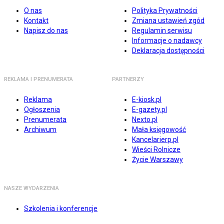
O nas
Polityka Prywatności
Kontakt
Zmiana ustawień zgód
Napisz do nas
Regulamin serwisu
Informacje o nadawcy
Deklaracja dostępności
REKLAMA I PRENUMERATA
PARTNERZY
Reklama
E-kiosk.pl
Ogłoszenia
E-gazety.pl
Prenumerata
Nexto.pl
Archiwum
Mała księgowość
Kancelarierp.pl
Wieści Rolnicze
Życie Warszawy
NASZE WYDARZENIA
Szkolenia i konferencje