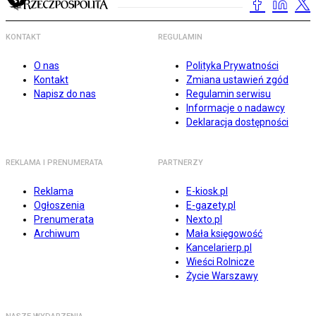
KONTAKT
REGULAMIN
O nas
Polityka Prywatności
Kontakt
Zmiana ustawień zgód
Napisz do nas
Regulamin serwisu
Informacje o nadawcy
Deklaracja dostępności
REKLAMA I PRENUMERATA
PARTNERZY
Reklama
E-kiosk.pl
Ogłoszenia
E-gazety.pl
Prenumerata
Nexto.pl
Archiwum
Mała księgowość
Kancelarierp.pl
Wieści Rolnicze
Życie Warszawy