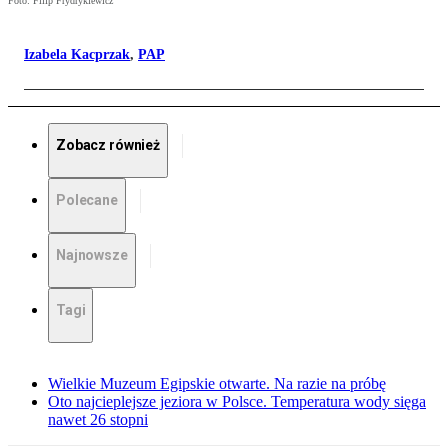
Foto: Filip Frydrykiewicz
Izabela Kacprzak
,
PAP
Zobacz również
Polecane
Najnowsze
Tagi
Wielkie Muzeum Egipskie otwarte. Na razie na próbę
Oto najcieplejsze jeziora w Polsce. Temperatura wody sięga
nawet 26 stopni