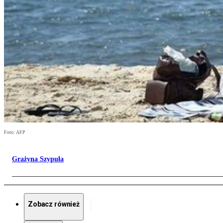
Foto: AFP
Grażyna Szypuła
Zobacz również