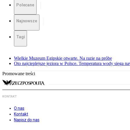
Polecane
Najnowsze
Tagi
Wielkie Muzeum Egipskie otwarte. Na razie na próbę
Oto najcieplejsze jeziora w Polsce. Temperatura wody sięga na
Promowane treści
KONTAKT
O nas
Kontakt
Napisz do nas