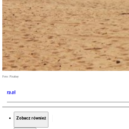
Foto: Pixabay
rp.pl
Zobacz również