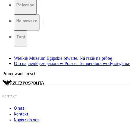
Polecane
Najnowsze
Tagi
Wielkie Muzeum Egipskie otwarte. Na razie na próbę
Oto najcieplejsze jeziora w Polsce. Temperatura wody sięga na
Promowane treści
KONTAKT
O nas
Kontakt
Napisz do nas