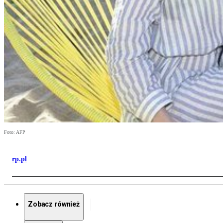
Foto: AFP
rp.pl
Zobacz również