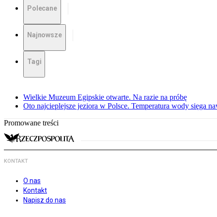
Polecane
Najnowsze
Tagi
Wielkie Muzeum Egipskie otwarte. Na razie na próbę
Oto najcieplejsze jeziora w Polsce. Temperatura wody sięga na
Promowane treści
KONTAKT
O nas
Kontakt
Napisz do nas