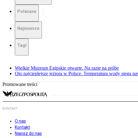
Polecane
Najnowsze
Tagi
Wielkie Muzeum Egipskie otwarte. Na razie na próbę
Oto najcieplejsze jeziora w Polsce. Temperatura wody sięga na
Promowane treści
KONTAKT
O nas
Kontakt
Napisz do nas