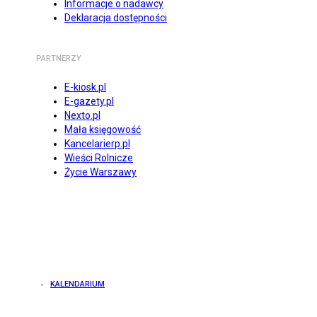
Informacje o nadawcy
Deklaracja dostępności
PARTNERZY
E-kiosk.pl
E-gazety.pl
Nexto.pl
Mała księgowość
Kancelarierp.pl
Wieści Rolnicze
Życie Warszawy
KALENDARIUM