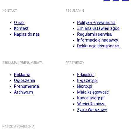
KONTAKT
REGULAMIN
O nas
Polityka Prywatności
Kontakt
Zmiana ustawień zgód
Napisz do nas
Regulamin serwisu
Informacje o nadawcy
Deklaracja dostępności
REKLAMA I PRENUMERATA
PARTNERZY
Reklama
E-kiosk.pl
Ogłoszenia
E-gazety.pl
Prenumerata
Nexto.pl
Archiwum
Mała księgowość
Kancelarierp.pl
Wieści Rolnicze
Życie Warszawy
NASZE WYDARZENIA