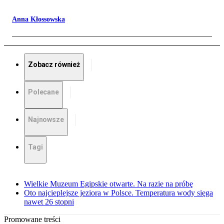
Anna Kłossowska
Zobacz również
Polecane
Najnowsze
Tagi
Wielkie Muzeum Egipskie otwarte. Na razie na próbę
Oto najcieplejsze jeziora w Polsce. Temperatura wody sięga
nawet 26 stopni
Promowane treści