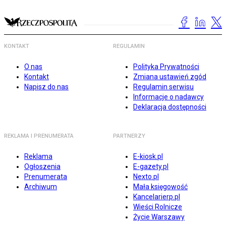
KONTAKT
REGULAMIN
O nas
Polityka Prywatności
Kontakt
Zmiana ustawień zgód
Napisz do nas
Regulamin serwisu
Informacje o nadawcy
Deklaracja dostępności
REKLAMA I PRENUMERATA
PARTNERZY
Reklama
E-kiosk.pl
Ogłoszenia
E-gazety.pl
Prenumerata
Nexto.pl
Archiwum
Mała księgowość
Kancelarierp.pl
Wieści Rolnicze
Życie Warszawy