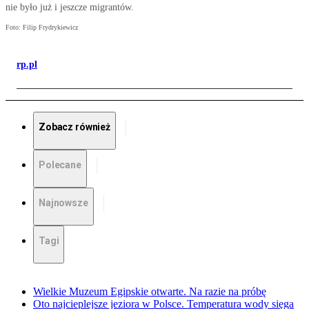
nie było już i jeszcze migrantów.
Foto: Filip Frydrykiewicz
rp.pl
Zobacz również
Polecane
Najnowsze
Tagi
Wielkie Muzeum Egipskie otwarte. Na razie na próbę
Oto najcieplejsze jeziora w Polsce. Temperatura wody sięga