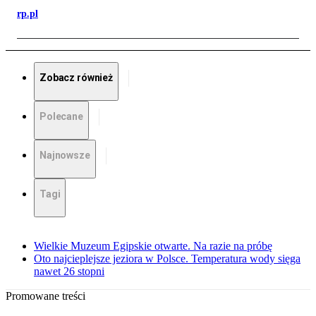
rp.pl
Zobacz również
Polecane
Najnowsze
Tagi
Wielkie Muzeum Egipskie otwarte. Na razie na próbę
Oto najcieplejsze jeziora w Polsce. Temperatura wody sięga
nawet 26 stopni
Promowane treści