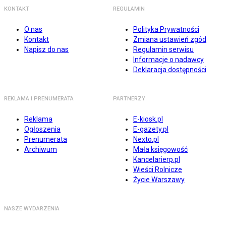
KONTAKT
REGULAMIN
O nas
Polityka Prywatności
Kontakt
Zmiana ustawień zgód
Napisz do nas
Regulamin serwisu
Informacje o nadawcy
Deklaracja dostępności
REKLAMA I PRENUMERATA
PARTNERZY
Reklama
E-kiosk.pl
Ogłoszenia
E-gazety.pl
Prenumerata
Nexto.pl
Archiwum
Mała księgowość
Kancelarierp.pl
Wieści Rolnicze
Życie Warszawy
NASZE WYDARZENIA