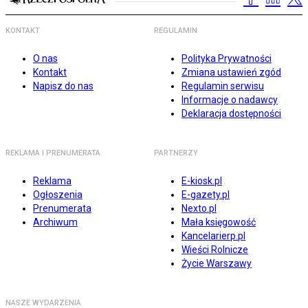
KONTAKT
REGULAMIN
O nas
Polityka Prywatności
Kontakt
Zmiana ustawień zgód
Napisz do nas
Regulamin serwisu
Informacje o nadawcy
Deklaracja dostępności
REKLAMA I PRENUMERATA
PARTNERZY
Reklama
E-kiosk.pl
Ogłoszenia
E-gazety.pl
Prenumerata
Nexto.pl
Archiwum
Mała księgowość
Kancelarierp.pl
Wieści Rolnicze
Życie Warszawy
NASZE WYDARZENIA