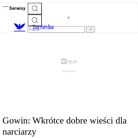
Serwisy
T
urystyka
Gowin: Wkrótce dobre wieści dla
narciarzy