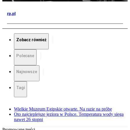
rp.pl
Zobacz również
Polecane
Najnowsze
Tagi
Wielkie Muzeum Egipskie otwarte. Na razie na próbę
Oto najcieplejsze jeziora w Polsce. Temperatura wody sięga
nawet 26 stopni
Promowane treści