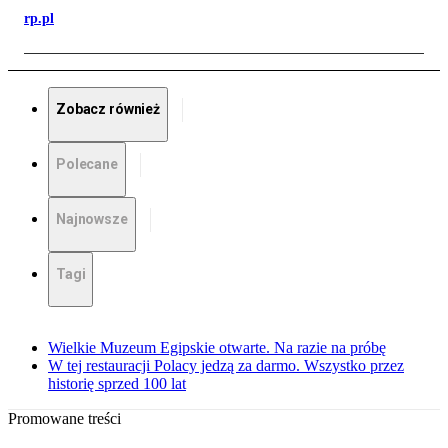
rp.pl
Zobacz również
Polecane
Najnowsze
Tagi
Wielkie Muzeum Egipskie otwarte. Na razie na próbę
W tej restauracji Polacy jedzą za darmo. Wszystko przez
historię sprzed 100 lat
Promowane treści