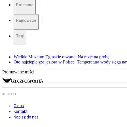
Polecane
Najnowsze
Tagi
Wielkie Muzeum Egipskie otwarte. Na razie na próbę
Oto najcieplejsze jeziora w Polsce. Temperatura wody sięga na
Promowane treści
KONTAKT
O nas
Kontakt
Napisz do nas