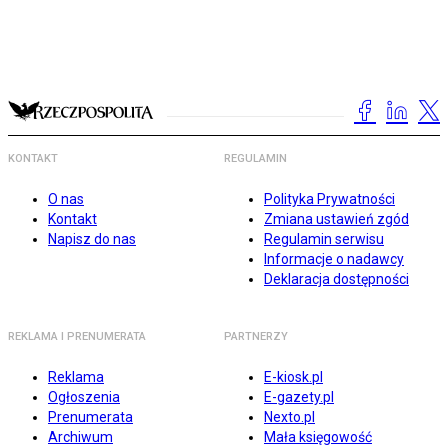
KONTAKT
REGULAMIN
O nas
Polityka Prywatności
Kontakt
Zmiana ustawień zgód
Napisz do nas
Regulamin serwisu
Informacje o nadawcy
Deklaracja dostępności
REKLAMA I PRENUMERATA
PARTNERZY
Reklama
E-kiosk.pl
Ogłoszenia
E-gazety.pl
Prenumerata
Nexto.pl
Archiwum
Mała księgowość