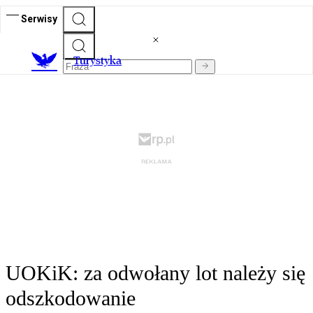
Serwisy
T
urystyka
UOKiK: za odwołany lot należy się
odszkodowanie