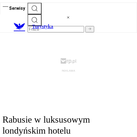
Serwisy
T
urystyka
Rabusie w luksusowym
londyńskim hotelu