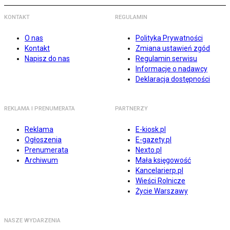
KONTAKT
REGULAMIN
O nas
Polityka Prywatności
Kontakt
Zmiana ustawień zgód
Napisz do nas
Regulamin serwisu
Informacje o nadawcy
Deklaracja dostępności
REKLAMA I PRENUMERATA
PARTNERZY
Reklama
E-kiosk.pl
Ogłoszenia
E-gazety.pl
Prenumerata
Nexto.pl
Archiwum
Mała księgowość
Kancelarierp.pl
Wieści Rolnicze
Życie Warszawy
NASZE WYDARZENIA