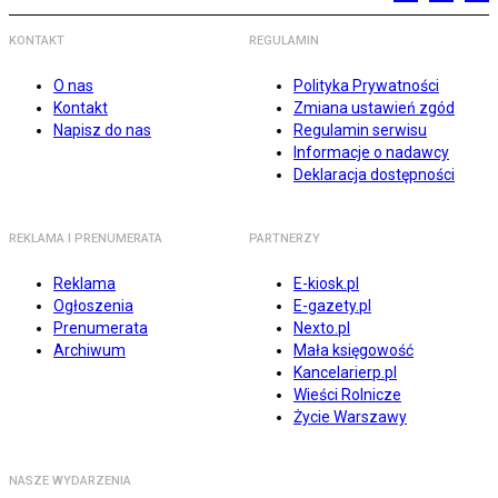
KONTAKT
REGULAMIN
O nas
Polityka Prywatności
Kontakt
Zmiana ustawień zgód
Napisz do nas
Regulamin serwisu
Informacje o nadawcy
Deklaracja dostępności
REKLAMA I PRENUMERATA
PARTNERZY
Reklama
E-kiosk.pl
Ogłoszenia
E-gazety.pl
Prenumerata
Nexto.pl
Archiwum
Mała księgowość
Kancelarierp.pl
Wieści Rolnicze
Życie Warszawy
NASZE WYDARZENIA