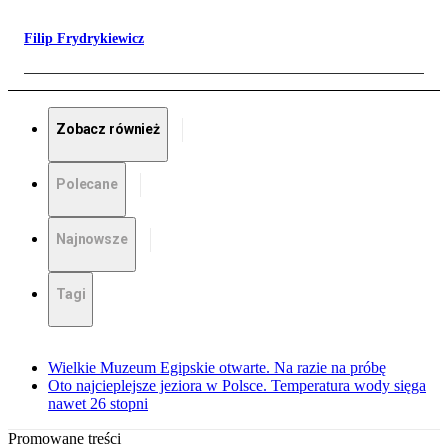
Filip Frydrykiewicz
Zobacz również
Polecane
Najnowsze
Tagi
Wielkie Muzeum Egipskie otwarte. Na razie na próbę
Oto najcieplejsze jeziora w Polsce. Temperatura wody sięga
nawet 26 stopni
Promowane treści