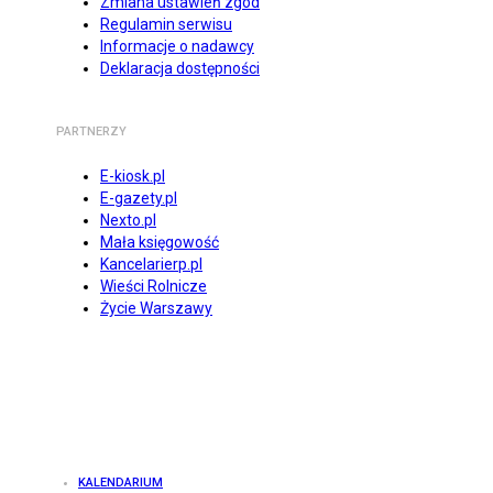
Zmiana ustawień zgód
Regulamin serwisu
Informacje o nadawcy
Deklaracja dostępności
PARTNERZY
E-kiosk.pl
E-gazety.pl
Nexto.pl
Mała księgowość
Kancelarierp.pl
Wieści Rolnicze
Życie Warszawy
KALENDARIUM