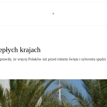
epłych krajach
rawiły, że więcej Polaków niż przed rokiem święta i sylwestra spęd