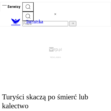
Serwisy
T
urystyka
Turyści skaczą po śmierć lub
kalectwo