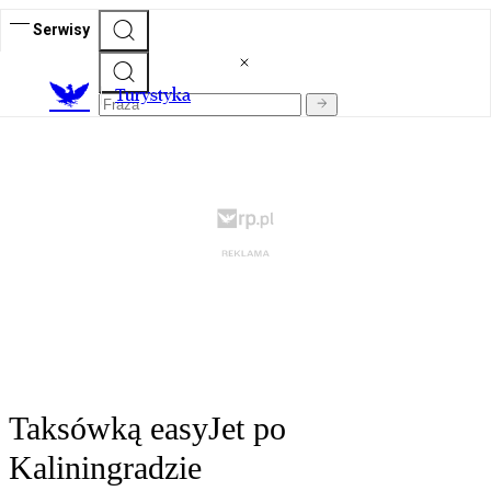
Serwisy
T
urystyka
Taksówką easyJet po
Kaliningradzie