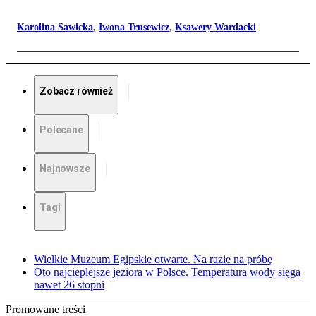
Karolina Sawicka
,
Iwona Trusewicz
,
Ksawery Wardacki
Zobacz również
Polecane
Najnowsze
Tagi
Wielkie Muzeum Egipskie otwarte. Na razie na próbę
Oto najcieplejsze jeziora w Polsce. Temperatura wody sięga
nawet 26 stopni
Promowane treści