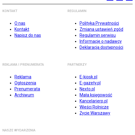
KONTAKT
REGULAMIN
O nas
Polityka Prywatności
Kontakt
Zmiana ustawień zgód
Napisz do nas
Regulamin serwisu
Informacje o nadawcy
Deklaracja dostępności
REKLAMA I PRENUMERATA
PARTNERZY
Reklama
E-kiosk.pl
Ogłoszenia
E-gazety.pl
Prenumerata
Nexto.pl
Archiwum
Mała księgowość
Kancelarierp.pl
Wieści Rolnicze
Życie Warszawy
NASZE WYDARZENIA