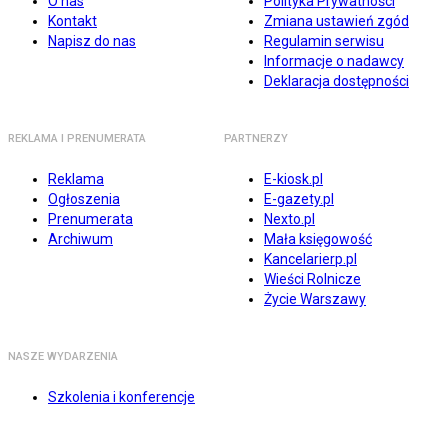
O nas
Polityka Prywatności
Kontakt
Zmiana ustawień zgód
Napisz do nas
Regulamin serwisu
Informacje o nadawcy
Deklaracja dostępności
REKLAMA I PRENUMERATA
PARTNERZY
Reklama
E-kiosk.pl
Ogłoszenia
E-gazety.pl
Prenumerata
Nexto.pl
Archiwum
Mała księgowość
Kancelarierp.pl
Wieści Rolnicze
Życie Warszawy
NASZE WYDARZENIA
Szkolenia i konferencje