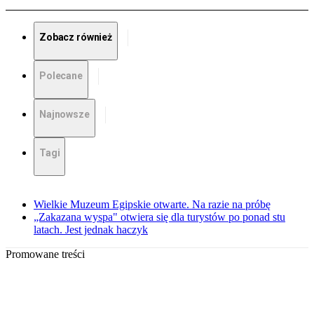
Zobacz również
Polecane
Najnowsze
Tagi
Wielkie Muzeum Egipskie otwarte. Na razie na próbę
„Zakazana wyspa" otwiera się dla turystów po ponad stu
latach. Jest jednak haczyk
Promowane treści