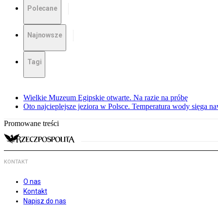
Polecane
Najnowsze
Tagi
Wielkie Muzeum Egipskie otwarte. Na razie na próbę
Oto najcieplejsze jeziora w Polsce. Temperatura wody sięga na
Promowane treści
KONTAKT
O nas
Kontakt
Napisz do nas