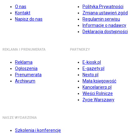
O nas
Polityka Prywatności
Kontakt
Zmiana ustawień zgód
Napisz do nas
Regulamin serwisu
Informacje o nadawcy
Deklaracja dostępności
REKLAMA I PRENUMERATA
PARTNERZY
Reklama
E-kiosk.pl
Ogłoszenia
E-gazety.pl
Prenumerata
Nexto.pl
Archiwum
Mała księgowość
Kancelarierp.pl
Wieści Rolnicze
Życie Warszawy
NASZE WYDARZENIA
Szkolenia i konferencje