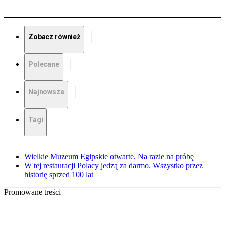
Zobacz również
Polecane
Najnowsze
Tagi
Wielkie Muzeum Egipskie otwarte. Na razie na próbę
W tej restauracji Polacy jedzą za darmo. Wszystko przez
historię sprzed 100 lat
Promowane treści