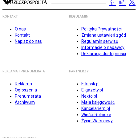
KONTAKT
REGULAMIN
O nas
Polityka Prywatności
Kontakt
Zmiana ustawień zgód
Napisz do nas
Regulamin serwisu
Informacje o nadawcy
Deklaracja dostępności
REKLAMA I PRENUMERATA
PARTNERZY
Reklama
E-kiosk.pl
Ogłoszenia
E-gazety.pl
Prenumerata
Nexto.pl
Archiwum
Mała księgowość
Kancelarierp.pl
Wieści Rolnicze
Życie Warszawy