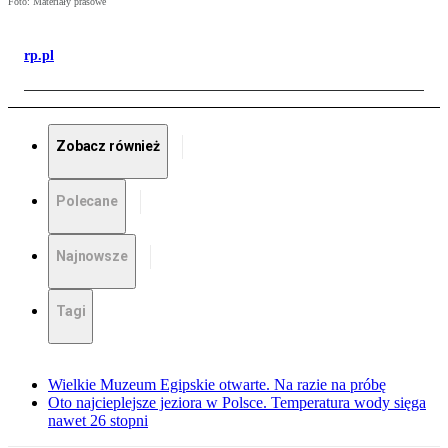
Foto: Materiały prasowe
rp.pl
Zobacz również
Polecane
Najnowsze
Tagi
Wielkie Muzeum Egipskie otwarte. Na razie na próbę
Oto najcieplejsze jeziora w Polsce. Temperatura wody sięga
nawet 26 stopni