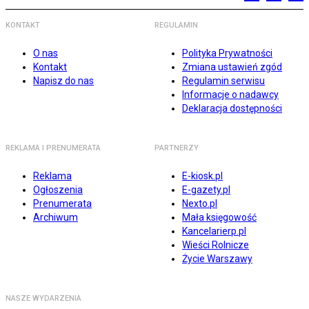
KONTAKT
REGULAMIN
O nas
Polityka Prywatności
Kontakt
Zmiana ustawień zgód
Napisz do nas
Regulamin serwisu
Informacje o nadawcy
Deklaracja dostępności
REKLAMA I PRENUMERATA
PARTNERZY
Reklama
E-kiosk.pl
Ogłoszenia
E-gazety.pl
Prenumerata
Nexto.pl
Archiwum
Mała księgowość
Kancelarierp.pl
Wieści Rolnicze
Życie Warszawy
NASZE WYDARZENIA