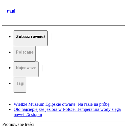
rp.pl
Zobacz również
Polecane
Najnowsze
Tagi
Wielkie Muzeum Egipskie otwarte. Na razie na próbę
Oto najcieplejsze jeziora w Polsce. Temperatura wody sięga
nawet 26 stopni
Promowane treści