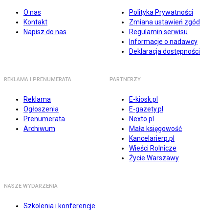
O nas
Polityka Prywatności
Kontakt
Zmiana ustawień zgód
Napisz do nas
Regulamin serwisu
Informacje o nadawcy
Deklaracja dostępności
REKLAMA I PRENUMERATA
PARTNERZY
Reklama
E-kiosk.pl
Ogłoszenia
E-gazety.pl
Prenumerata
Nexto.pl
Archiwum
Mała księgowość
Kancelarierp.pl
Wieści Rolnicze
Życie Warszawy
NASZE WYDARZENIA
Szkolenia i konferencje