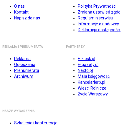
O nas
Polityka Prywatności
Kontakt
Zmiana ustawień zgód
Napisz do nas
Regulamin serwisu
Informacje o nadawcy
Deklaracja dostępności
REKLAMA I PRENUMERATA
PARTNERZY
Reklama
E-kiosk.pl
Ogłoszenia
E-gazety.pl
Prenumerata
Nexto.pl
Archiwum
Mała księgowość
Kancelarierp.pl
Wieści Rolnicze
Życie Warszawy
NASZE WYDARZENIA
Szkolenia i konferencje