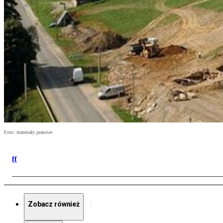
Foto: materiały prasowe
ff
Zobacz również