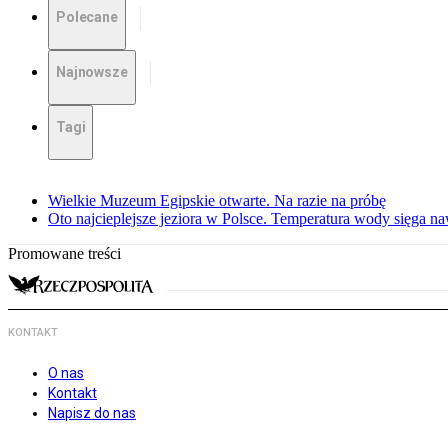
Polecane
Najnowsze
Tagi
Wielkie Muzeum Egipskie otwarte. Na razie na próbę
Oto najcieplejsze jeziora w Polsce. Temperatura wody sięga na
Promowane treści
KONTAKT
O nas
Kontakt
Napisz do nas