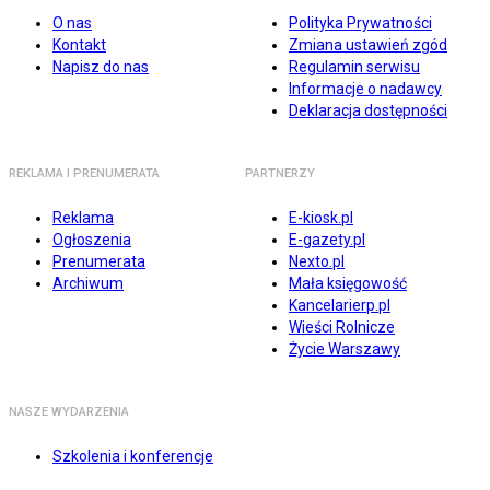
O nas
Polityka Prywatności
Kontakt
Zmiana ustawień zgód
Napisz do nas
Regulamin serwisu
Informacje o nadawcy
Deklaracja dostępności
REKLAMA I PRENUMERATA
PARTNERZY
Reklama
E-kiosk.pl
Ogłoszenia
E-gazety.pl
Prenumerata
Nexto.pl
Archiwum
Mała księgowość
Kancelarierp.pl
Wieści Rolnicze
Życie Warszawy
NASZE WYDARZENIA
Szkolenia i konferencje