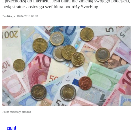
i przechodzą do internetu. Jeśli biura nie zmienią swojego podejścia,
będą stratne - ostrzega szef biura podróży 5vorFlug
Publikacja:
18.04.2018 08:28
Foto: materiały prasowe
rp.pl