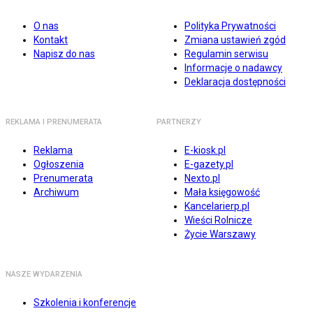
O nas
Polityka Prywatności
Kontakt
Zmiana ustawień zgód
Napisz do nas
Regulamin serwisu
Informacje o nadawcy
Deklaracja dostępności
REKLAMA I PRENUMERATA
PARTNERZY
Reklama
E-kiosk.pl
Ogłoszenia
E-gazety.pl
Prenumerata
Nexto.pl
Archiwum
Mała księgowość
Kancelarierp.pl
Wieści Rolnicze
Życie Warszawy
NASZE WYDARZENIA
Szkolenia i konferencje