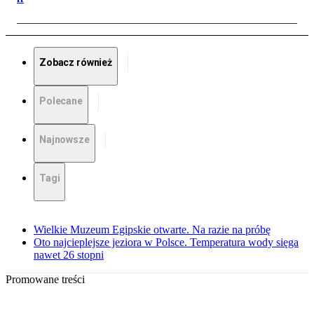
Zobacz również
Polecane
Najnowsze
Tagi
Wielkie Muzeum Egipskie otwarte. Na razie na próbę
Oto najcieplejsze jeziora w Polsce. Temperatura wody sięga
nawet 26 stopni
Promowane treści