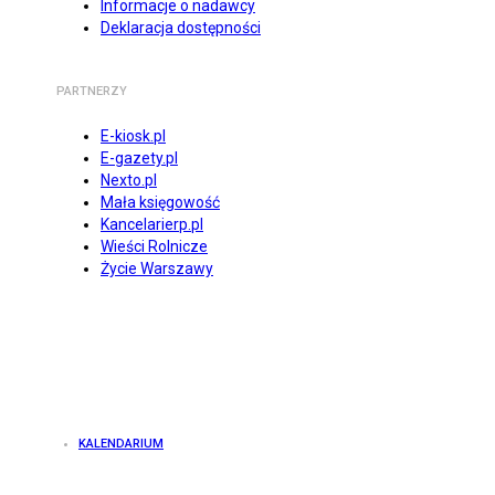
Informacje o nadawcy
Deklaracja dostępności
PARTNERZY
E-kiosk.pl
E-gazety.pl
Nexto.pl
Mała księgowość
Kancelarierp.pl
Wieści Rolnicze
Życie Warszawy
KALENDARIUM