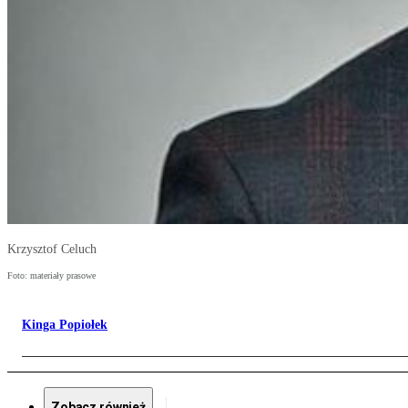
Krzysztof Celuch
Foto: materiały prasowe
Kinga Popiołek
Zobacz również