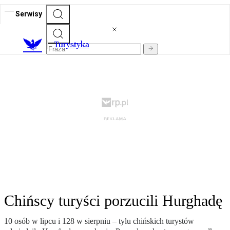
Serwisy
T
urystyka
Chińscy turyści porzucili Hurghadę
10 osób w lipcu i 128 w sierpniu – tylu chińskich turystów