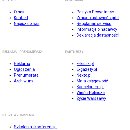
KONTAKT
REGULAMIN
O nas
Polityka Prywatności
Kontakt
Zmiana ustawień zgód
Napisz do nas
Regulamin serwisu
Informacje o nadawcy
Deklaracja dostępności
REKLAMA I PRENUMERATA
PARTNERZY
Reklama
E-kiosk.pl
Ogłoszenia
E-gazety.pl
Prenumerata
Nexto.pl
Archiwum
Mała księgowość
Kancelarierp.pl
Wieści Rolnicze
Życie Warszawy
NASZE WYDARZENIA
Szkolenia i konferencje