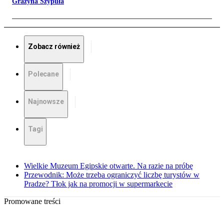
Grażyna Szypuła
Zobacz również
Polecane
Najnowsze
Tagi
Wielkie Muzeum Egipskie otwarte. Na razie na próbę
Przewodnik: Może trzeba ograniczyć liczbę turystów w
Pradze? Tłok jak na promocji w supermarkecie
Promowane treści