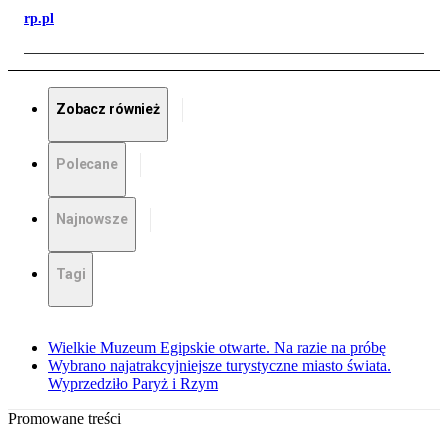
rp.pl
Zobacz również
Polecane
Najnowsze
Tagi
Wielkie Muzeum Egipskie otwarte. Na razie na próbę
Wybrano najatrakcyjniejsze turystyczne miasto świata.
Wyprzedziło Paryż i Rzym
Promowane treści