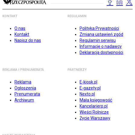
KONTAKT
REGULAMIN
O nas
Polityka Prywatności
Kontakt
Zmiana ustawień zgód
Napisz do nas
Regulamin serwisu
Informacje o nadawcy
Deklaracja dostępności
REKLAMA I PRENUMERATA
PARTNERZY
Reklama
E-kiosk.pl
Ogłoszenia
E-gazety.pl
Prenumerata
Nexto.pl
Archiwum
Mała księgowość
Kancelarierp.pl
Wieści Rolnicze
Życie Warszawy