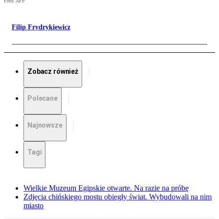
Foto: AFP
Filip Frydrykiewicz
Zobacz również
Polecane
Najnowsze
Tagi
Wielkie Muzeum Egipskie otwarte. Na razie na próbę
Zdjęcia chińskiego mostu obiegły świat. Wybudowali na nim
miasto