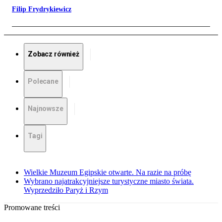
Filip Frydrykiewicz
Zobacz również
Polecane
Najnowsze
Tagi
Wielkie Muzeum Egipskie otwarte. Na razie na próbę
Wybrano najatrakcyjniejsze turystyczne miasto świata.
Wyprzedziło Paryż i Rzym
Promowane treści