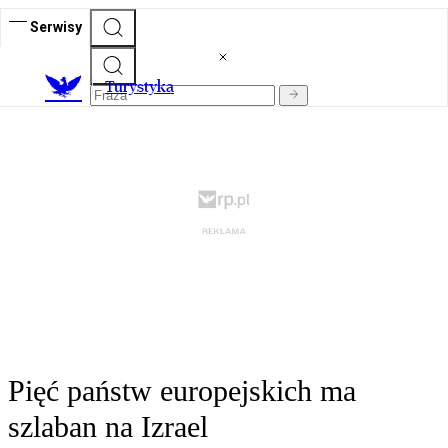
Serwisy
T
urystyka
Pięć państw europejskich ma
szlaban na Izrael