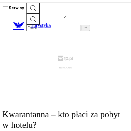
Serwisy
T
urystyka
Kwarantanna – kto płaci za pobyt
w hotelu?