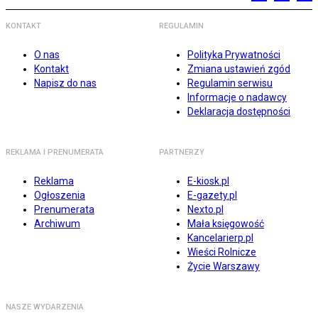
KONTAKT
REGULAMIN
O nas
Polityka Prywatności
Kontakt
Zmiana ustawień zgód
Napisz do nas
Regulamin serwisu
Informacje o nadawcy
Deklaracja dostępności
REKLAMA I PRENUMERATA
PARTNERZY
Reklama
E-kiosk.pl
Ogłoszenia
E-gazety.pl
Prenumerata
Nexto.pl
Archiwum
Mała księgowość
Kancelarierp.pl
Wieści Rolnicze
Życie Warszawy
NASZE WYDARZENIA