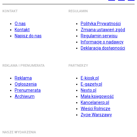
KONTAKT
REGULAMIN
O nas
Polityka Prywatności
Kontakt
Zmiana ustawień zgód
Napisz do nas
Regulamin serwisu
Informacje o nadawcy
Deklaracja dostępności
REKLAMA I PRENUMERATA
PARTNERZY
Reklama
E-kiosk.pl
Ogłoszenia
E-gazety.pl
Prenumerata
Nexto.pl
Archiwum
Mała księgowość
Kancelarierp.pl
Wieści Rolnicze
Życie Warszawy
NASZE WYDARZENIA