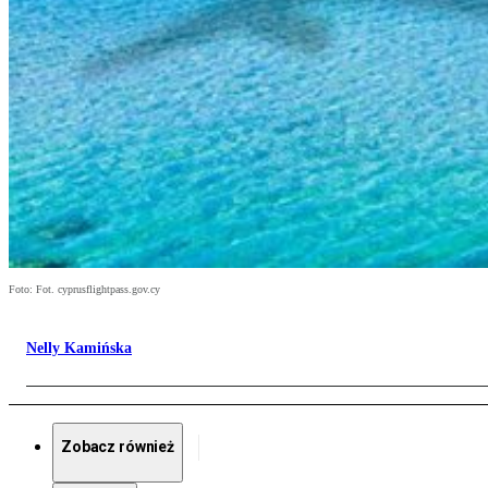
Foto: Fot. cyprusflightpass.gov.cy
Nelly Kamińska
Zobacz również